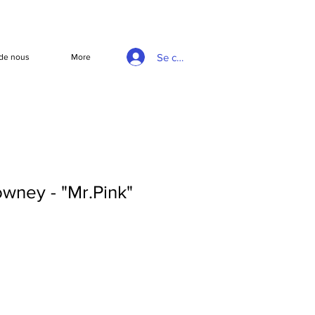
Se connecter
de nous
More
wney - "Mr.Pink"