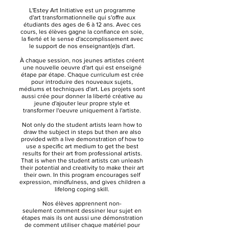
L'Estey Art Initiative est un programme
d'art transformationnelle qui s'offre aux
étudiants des ages de 6 à 12 ans. Avec ces
cours, les élèves gagne la confiance en soie,
la fierté et le sense d'accomplissement avec
le support de nos enseignant(e)s d'art.
À chaque session, nos jeunes artistes créent
une nouvelle oeuvre d'art qui est enseigné
étape par étape. Chaque curriculum est crée
pour introduire des nouveaux sujets,
médiums et techniques d'art. Les projets sont
aussi crée pour donner la liberté créative au
jeune d'ajouter leur propre style et
transformer l'oeuvre uniquement à l'artiste.
Not only do the student artists learn how to
draw the subject in steps but then are also
provided with a live demonstration of how to
use a specific art medium to get the best
results for their art from professional artists.
That is when the student artists can unleash
their potential and creativity to make their art
their own. In this program encourages self
expression, mindfulness, and gives children a
lifelong coping skill.
Nos élèves apprennent non-
seulement comment dessiner leur sujet en
étapes mais ils ont aussi une démonstration
de comment utiliser chaque matériel pour