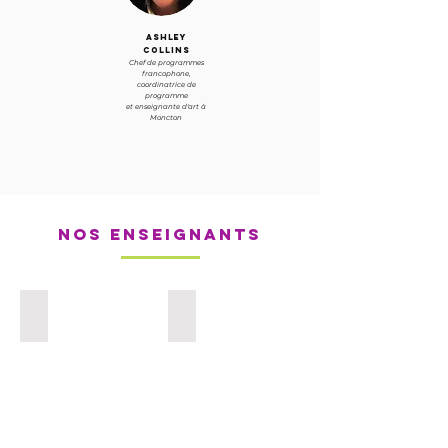
Ashley
Collins
Chef de programmes
francophone,
coordinatrice de
programme
et enseignante d'art à
Moncton
Nos enseignants
Jill McNair
Emily Chase