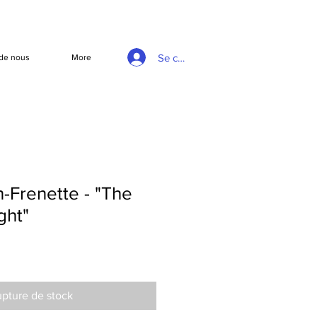
Se connecter
de nous
More
n-Frenette - "The
ght"
pture de stock