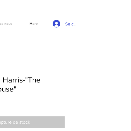
Se connecter
de nous
More
 Harris-"The
ouse"
pture de stock