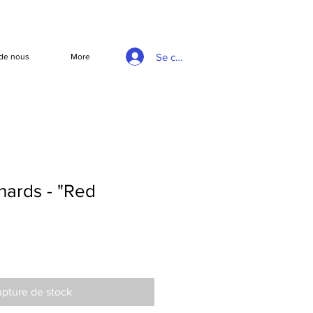
Se connecter
de nous
More
chards - "Red
pture de stock