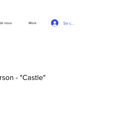
Se connecter
de nous
More
rson - "Castle"