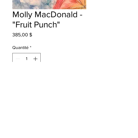
Molly MacDonald -
"Fruit Punch"
Prix
385,00 $
Quantité
*
Ajouter au panier
Kpark - Grade 3 - Watercolour
Will be one 4 one Saint John -
instock - once framed