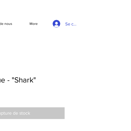
Se connecter
de nous
More
e - "Shark"
pture de stock