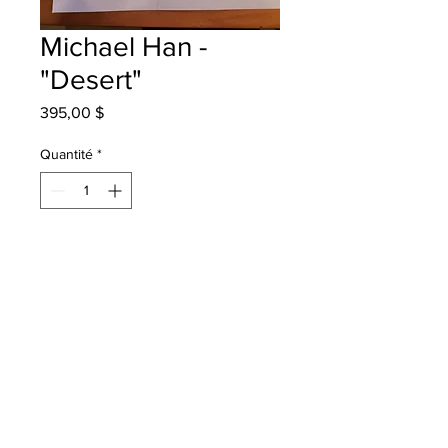
Michael Han -
"Desert"
Prix
395,00 $
Quantité
*
Ajouter au panier
Garden Creek School - Grade 4 -
Markers
will be one for one fred - instock -
once framed