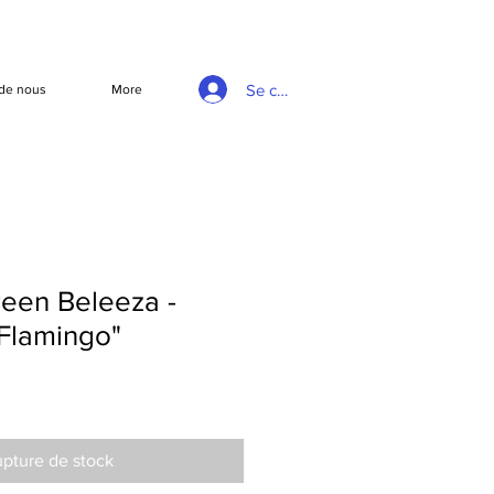
Se connecter
de nous
More
een Beleeza -
 Flamingo"
pture de stock