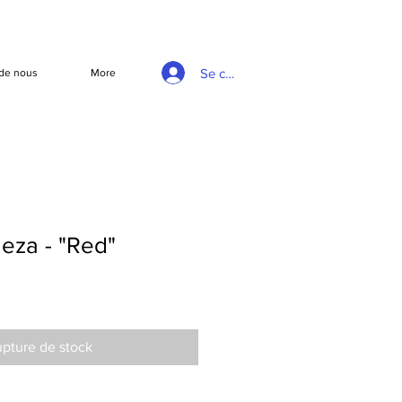
Se connecter
de nous
More
eza - "Red"
pture de stock