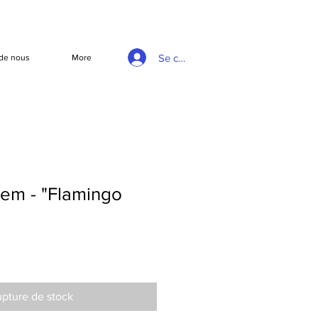
Se connecter
de nous
More
em - "Flamingo
pture de stock