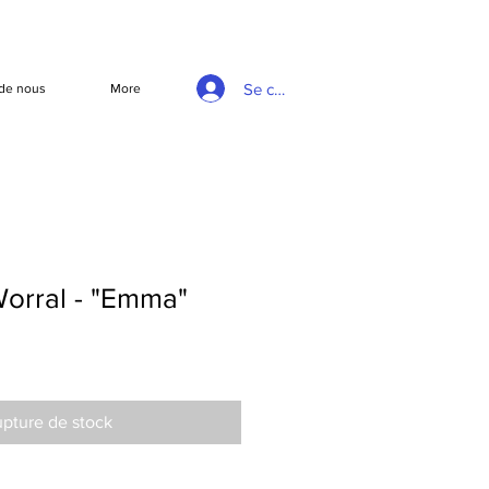
Se connecter
de nous
More
orral - "Emma"
pture de stock