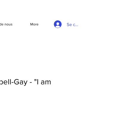
Se connecter
de nous
More
ell-Gay - "I am