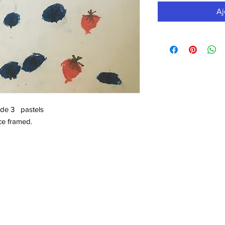
Aj
ade 3 pastels
ce framed.