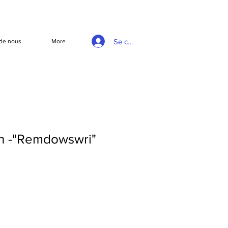
Se connecter
de nous
More
on -"Remdowswri"