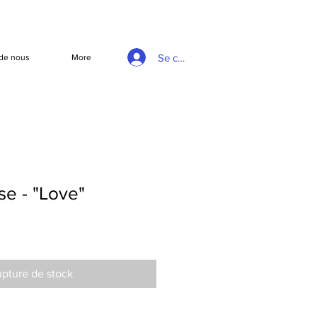
Se connecter
de nous
More
e - "Love"
pture de stock