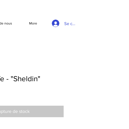
Se connecter
de nous
More
e - "Sheldin"
pture de stock