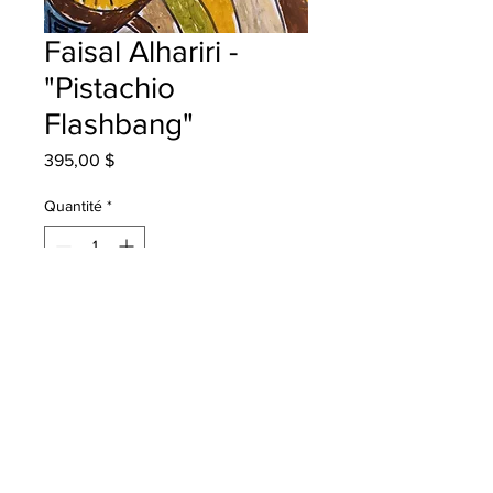
Faisal Alhariri -
"Pistachio
Flashbang"
Prix
395,00 $
Quantité
*
Ajouter au panier
Bessborough School - Grade 5 - Oil
Pastels
will be one 4 one Moncton - instock -
once framed