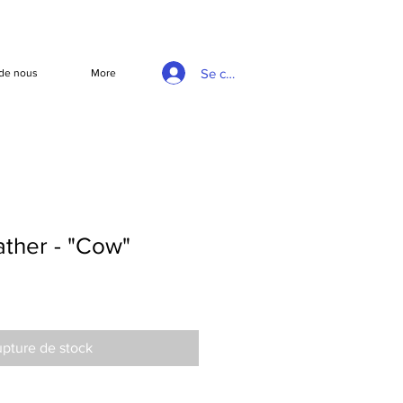
Se connecter
de nous
More
ather - "Cow"
pture de stock