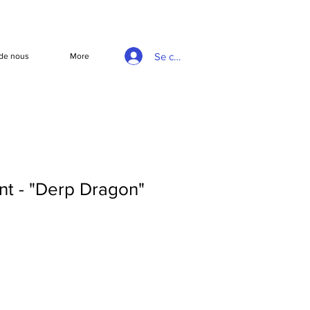
Se connecter
de nous
More
nt - "Derp Dragon"