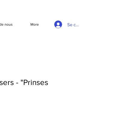
Se connecter
de nous
More
sers - "Prinses