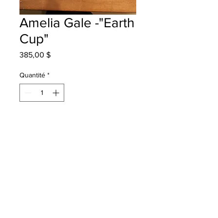
Amelia Gale -"Earth
Cup"
Prix
385,00 $
Quantité
*
Ajouter au panier
Hubbard Elementary - Grade 4 - Oil
Pastels
will be one 4 one fredericton -
instock - once framed