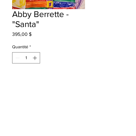
Abby Berrette -
"Santa"
Prix
395,00 $
Quantité
*
Ajouter au panier
Hubbard Elementary - Grade 5 -
Markers
will be one 4 one fred - instock -
once framed